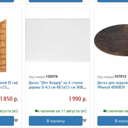
120076
107913
Код товара:
Код товара:
кой (9 см)
Доска ”Шот Холдер” на 6 стопок
Доска для подачи 
=2.5
дерево D=4.3 см 48.5х7.5 см TABL
PPwood 4090839
d 4090762
4090401
1 850 р.
1 990 р.
вгуста (вт)
в наличии на 11 августа (вт)
в наличии на
В корзину
В корз