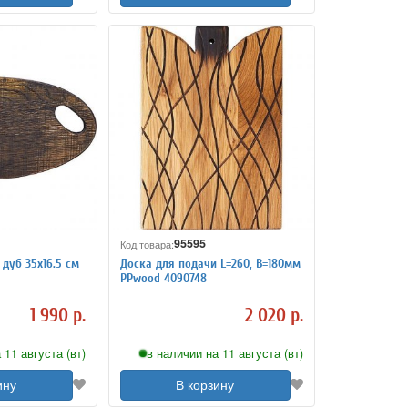
95595
Код товара:
дуб 35х16.5 см
Доска для подачи L=260, B=180мм
PPwood 4090748
1 990 р.
2 020 р.
 11 августа (вт)
в наличии на 11 августа (вт)
ину
В корзину