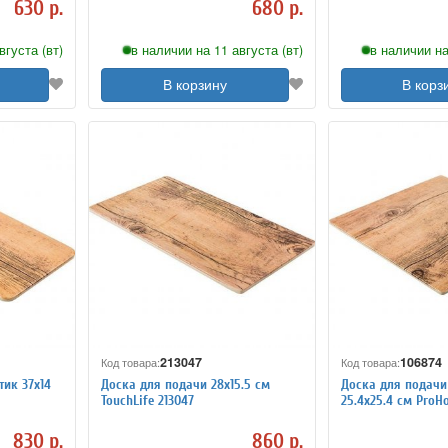
630 р.
680 р.
вгуста (вт)
в наличии на 11 августа (вт)
в наличии на
В корзину
В корз
213047
106874
Код товара:
Код товара:
тик 37х14
Доска для подачи 28х15.5 см
Доска для подачи
TouchLife 213047
25.4х25.4 см ProH
830 р.
860 р.