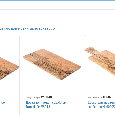
не
по новизне
по наименованию
213048
106876
Код товара:
Код товара:
3 см
Доска для подачи 25х13 см
Доска для подачи 
TouchLife 213048
см ProHotel 40905