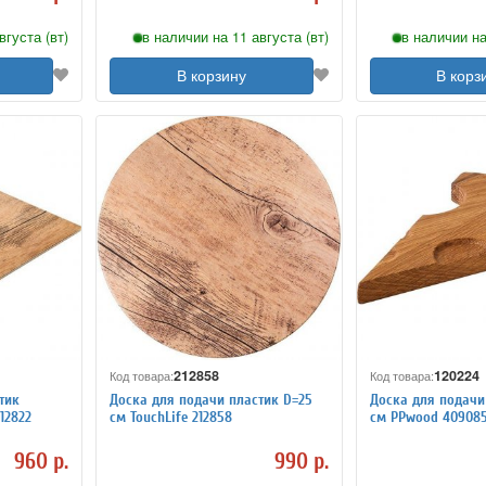
вгуста (вт)
в наличии на 11 августа (вт)
в наличии на
В корзину
В корз
212858
120224
Код товара:
Код товара:
тик
Доска для подачи пластик D=25
Доска для подачи 
212822
см TouchLife 212858
см PPwood 40908
960 р.
990 р.