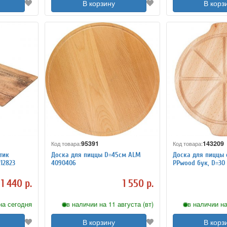
В корзину
В корз
95391
143209
Код товара:
Код товара:
тик
Доска для пиццы D=45см ALM
Доска для пиццы 
212823
4090406
PPwood бук, D=30 
1 440 р.
1 550 р.
на сегодня
в наличии на 11 августа (вт)
в наличии на
В корзину
В корз