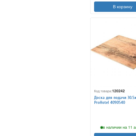
В корзину
120242
Код товара:
Доска для подачи 30.5х
ProHotel 4090540
в наличии на 11 а