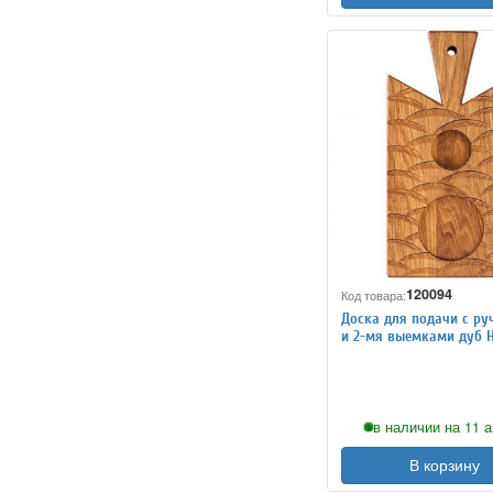
120094
Код товара:
Доска для подачи с руч
и 2-мя выемками дуб H
L=25/21, B=16 см PPwoo
в наличии на 11 а
В корзину