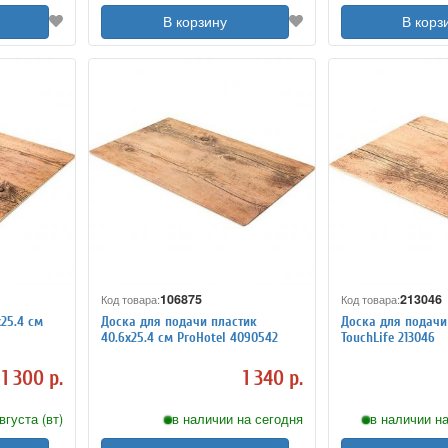
В корзину
В корз
106875
213046
Код товара:
Код товара:
25.4 см
Доска для подачи пластик
Доска для подачи 
40.6х25.4 см ProHotel 4090542
TouchLife 213046
1 300 р.
1 340 р.
вгуста (вт)
в наличии на сегодня
в наличии на