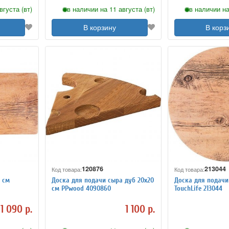
вгуста (вт)
в наличии на 11 августа (вт)
в наличии на
В корзину
В корз
120876
213044
Код товара:
Код товара:
7 см
Доска для подачи сыра дуб 20х20
Доска для подачи
см PPwood 4090860
TouchLife 213044
1 090 р.
1 100 р.