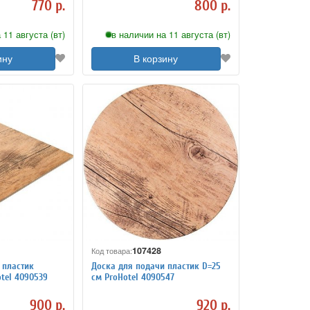
770 р.
800 р.
 11 августа (вт)
в наличии на 11 августа (вт)
ину
В корзину
107428
Код товара:
 пластик
Доска для подачи пластик D=25
otel 4090539
см ProHotel 4090547
900 р.
920 р.