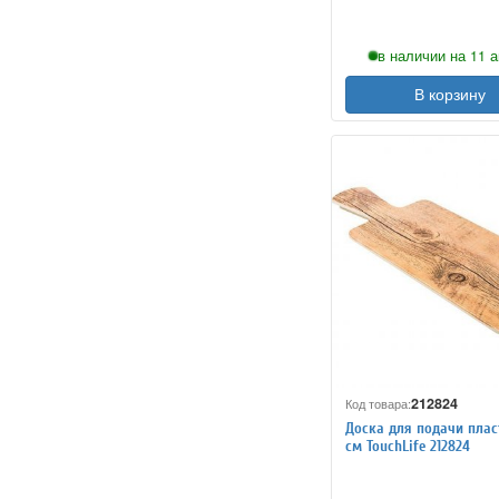
в наличии на 11 а
В корзину
212824
Код товара:
Доска для подачи плас
см TouchLife 212824