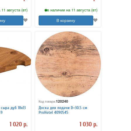
 11 августа (вт)
в наличии на 11 августа (вт)
ину
В корзину
120240
Код товара:
сыра дуб 18х13
Доска для подачи D=30.5 см
59
ProHotel 4090545
1 020 р.
1 030 р.