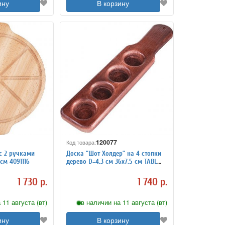
ину
В корзину
120077
Код товара:
с 2 ручками
Доска ”Шот Холдер” на 4 стопки
см 4091116
дерево D=4.3 см 36х7.5 см TABL
4090402
1 730 р.
1 740 р.
 11 августа (вт)
в наличии на 11 августа (вт)
ину
В корзину