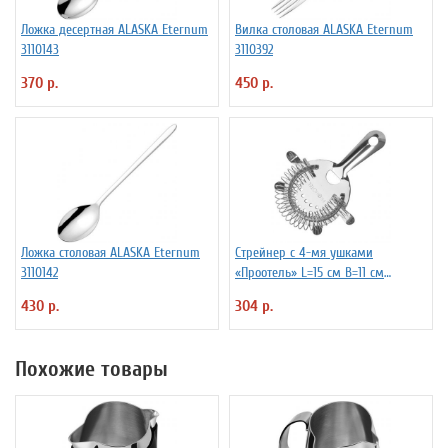
Ложка десертная ALASKA Eternum
Вилка столовая ALASKA Eternum
3110143
3110392
370 р.
450 р.
Ложка столовая ALASKA Eternum
Стрейнер с 4-мя ушками
3110142
«Проотель» L=15 см B=11 см
ProHotel 2030517
430 р.
304 р.
Похожие товары