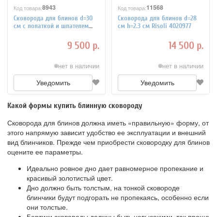
8943
11568
Код товара:
Код товара:
Сковорода для блинов d=30
Сковорода для блинов d=28
см с лопаткой и шпателем
см h=2.3 см Risoli 4020977
MATFER 4020923
9 500 р.
14 500 р.
нет в наличии
нет в наличии
Уведомить
Уведомить
Какой формы купить блинную сковороду
Сковорода для блинов должна иметь «правильную» форму, от
этого напрямую зависит удобство ее эксплуатации и внешний
вид блинчиков. Прежде чем приобрести сковородку для блинов
оцените ее параметры.
Идеально ровное дно дает равномерное пропекание и
красивый золотистый цвет.
Дно должно быть толстым, на тонкой сковороде
блинчики будут подгорать не пропекаясь, особенно если
они толстые.
Бортики сковороды должны быть невысокими, так проще