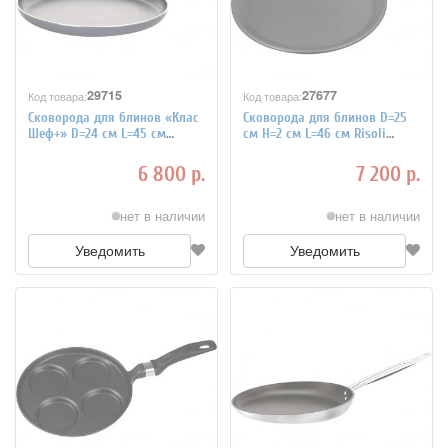
29715
27677
Код товара:
Код товара:
Сковорода для блинов «Клас
Сковорода для блинов D=25
Шеф+» D=24 см L=45 см
см H=2 см L=46 см Risoli
MATFER 9100333
4020975
6 800 р.
7 200 р.
нет в наличии
нет в наличии
Уведомить
Уведомить