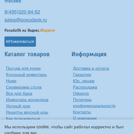
Москва
8(495)320-94-52
sales@posudaok.ru
PosudaOk на
Яндекс.
Маркете
Пожаловаться
Каталог товаров
Информация
Посуда для кухни
Доставка и оплата
Кухонный инвентарь
Гарантии
Ножи
Юр. лицам
Сервировка стола
Распродажа
Все для бара
Оферта
Инвентарь кондитера
Политика
конфиденциальности
Уютный дом
Контакты
Рецепты вкусной еды
О компании
Как пользоваться
сковородкой
Сиропы Monin
Мы используем cookie, чтобы сайт работал корректно и был
Виды барного стекла
удобнее для вас.