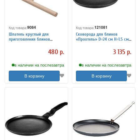
9084
121081
Код товара:
Код товара:
Шпатель круглый для
Сковорода для блинов
приготовления блинов
«Проотель» D=24 см H=1.5 см
MATFER 4142546
ProHotel 4021655
480 р.
3 135 р.
в наличии на послезавтра
в наличии на послезавтра
В корзину
В корзину