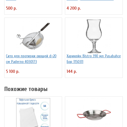
500 р.
4 200 р.
Сито для протирки овощей d=20
Харикейн Bistro 390 мл Pasabahce
см Paderno 4030173
Бор 1150311
5 100 р.
144 р.
Похожие товары