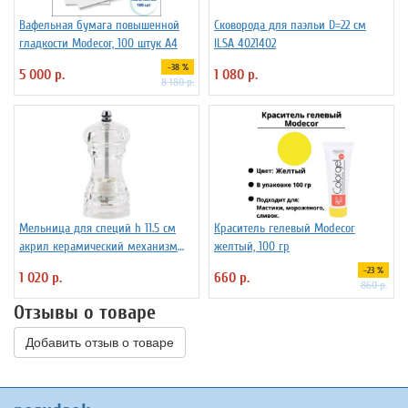
Вафельная бумага повышенной
Сковорода для паэльи D=22 см
гладкости Modecor, 100 штук А4
ILSA 4021402
-38 %
5 000 р.
1 080 р.
8 180 р.
Мельница для специй h 11.5 см
Краситель гелевый Modecor
акрил керамический механизм
желтый, 100 гр
ILSA 3172260
-23 %
1 020 р.
660 р.
860 р.
Отзывы о товаре
Добавить отзыв о товаре