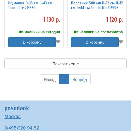
Шумовка D=16 см L=43 см
Половник 500 мл D=12 см H=12
TouchLife 213630
см L=44 см TouchLife 213596
1 130 р.
1 120 р.
в наличии на сегодня
в наличии на послезавтра
В корзину
В корзину
Показать еще
Назад
1
Вперёд
posudaok
Москва
8(495)320-94-52