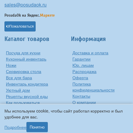
sales@posudaok.ru
PosudaOk на
Яндекс.
Маркете
Пожаловаться
Каталог товаров
Информация
Посуда для кухни
Доставка и оплата
Кухонный инвентарь
Гарантии
Ножи
Юр. лицам
Сервировка стола
Распродажа
Все для бара
Оферта
Инвентарь кондитера
Политика
конфиденциальности
Уютный дом
Контакты
Рецепты вкусной еды
О компании
Как пользоваться
сковородкой
Сиропы Monin
Мы используем cookie, чтобы сайт работал корректно и был
Виды барного стекла
удобнее для вас.
Рецепты вкусной еды
Подробнее
Понятно