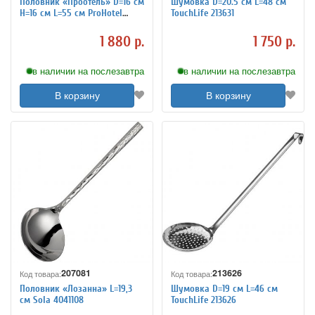
Половник «Проотель» D=16 см
Шумовка D=20.5 см L=48 см
H=16 см L=55 см ProHotel
TouchLife 213631
4040719
1 880 р.
1 750 р.
в наличии на послезавтра
в наличии на послезавтра
В корзину
В корзину
207081
213626
Код товара:
Код товара:
Половник «Лозанна» L=19,3
Шумовка D=19 см L=46 см
см Sola 4041108
TouchLife 213626