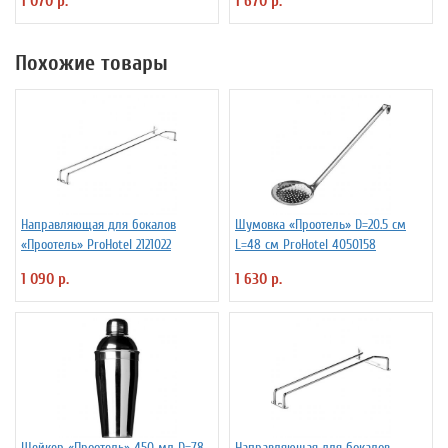
1 070 р.
1 670 р.
Похожие товары
Направляющая для бокалов
Шумовка «Проотель» D=20.5 см
«Проотель» ProHotel 2121022
L=48 см ProHotel 4050158
1 090 р.
1 630 р.
Шейкер «Проотель» 450 мл D=78
Направляющая для бокалов