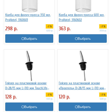
Колба для френч-пресса 350 мл,
Колба для френч-пресса 600 мл,
ProHotel, 3160601
ProHotel, 3160602
-7 %
-7 %
298
р.
363
р.
320
р.
390
р.
Выбрать
Выбрать
Гейзер на пластиковой основе
Гейзер на пластиковой основе
D=28/15 мм L=110 мм TouchLife
«Проотель» D=28/15 мм L=110 мм
213274
ProHotel 2010335
-7 %
-7 %
128
р.
120
р.
137
р.
128
р.
Выбрать
Выбрать