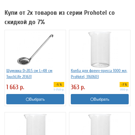
Купи от 2х товаров из серии Prohotel со
скидкой до 7%
Шумовка D=20.5 см L=48 см
Колба для френч-пресса 1000 мл,
TouchLife 213631
ProHotel, 3160603
-5 %
-7 %
1 663
р.
363
р.
1 750
р.
390
р.
Выбрать
Выбрать