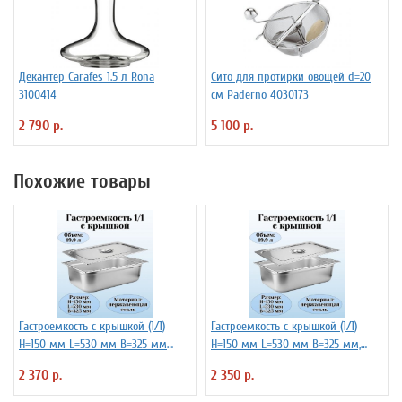
Декантер Carafes 1.5 л Rona
Сито для протирки овощей d=20
3100414
см Paderno 4030173
2 790 р.
5 100 р.
Похожие товары
Гастроемкость с крышкой (1/1)
Гастроемкость с крышкой (1/1)
H=150 мм L=530 мм B=325 мм
H=150 мм L=530 мм B=325 мм,
ProHotel
ProHotel
2 370 р.
2 350 р.