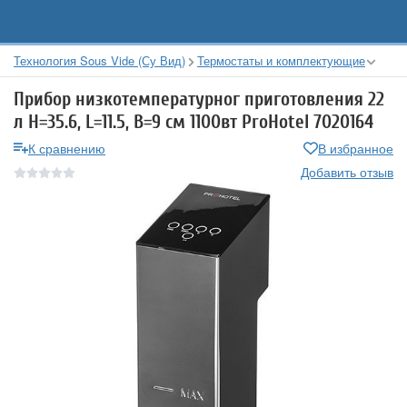
Технология Sous Vide (Су Вид)
Термостаты и комплектующие
Прибор низкотемпературног приготовления 22
л H=35.6, L=11.5, B=9 см 1100вт ProHotel 7020164
К сравнению
В избранное
Добавить отзыв