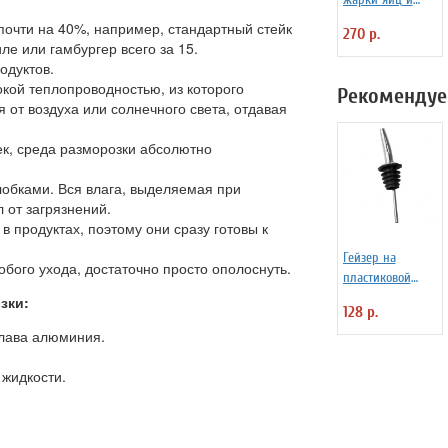
блинчиков
почти на 40%, например, стандартный стейк
270 р.
силиконовая
ле или гамбургер всего за 15.
Любовь
одуктов.
кой теплопроводностью, из которого
Рекомендуе
я от воздуха или солнечного света, отдавая
ек, среда разморозки абсолютно
лобками. Вся влага, выделяемая при
 от загрязнений.
в продуктах, поэтому они сразу готовы к
Гейзер на
обого ухода, достаточно просто ополоснуть.
пластиковой
основе
зки:
128 р.
«Проотель»
плава алюминия.
D=28/15 мм L=110
мм ProHotel
 жидкости.
2010335