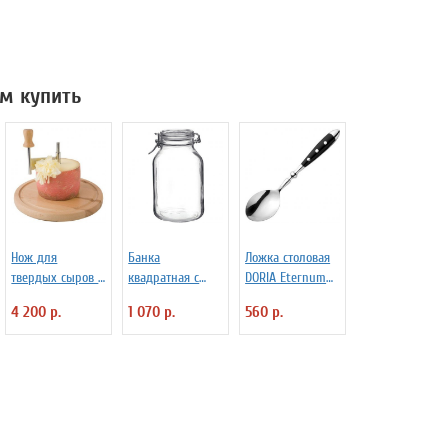
м купить
Нож для
Банка
Ложка столовая
твердых сыров и
квадратная с
DORIA Eternum
шоколада d=22
крышкой и
3110131
4 200 р.
1 070 р.
560 р.
см APS 4071012
замком Fido 3 л
Bormioli Rocco
Fidenza 4142228