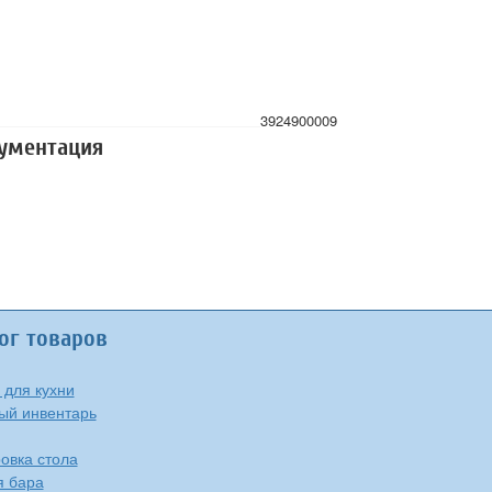
3924900009
кументация
ог товаров
 для кухни
ый инвентарь
овка стола
я бара