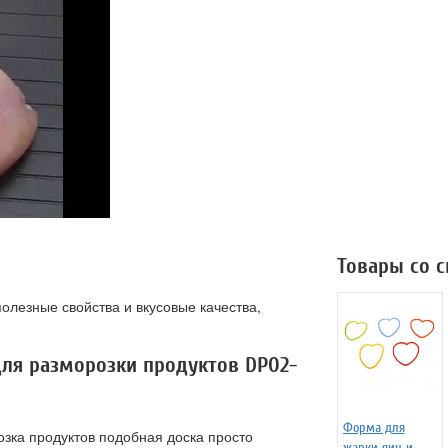
Товары со 
олезные свойства и вкусовые качества,
.
для разморозки продуктов DP02-
Форма для
озка продуктов подобная доска просто
жарки яиц и