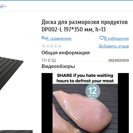
ей
Доска для разморозки продуктов
DP002-L 197*350 мм, h=13
К сравнению
В избранное
Добавить отзыв
Общая информация
ТН ВЭД
3924900009
Видеообзоры