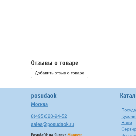
Отзывы о товаре
Добавить отзыв о товаре
posudaok
Катал
Москва
Посуда
8(495)320-94-52
Кухонн
Ножи
sales@posudaok.ru
Сервир
Все дл
PosudaOk на
Яндекс.
Маркете