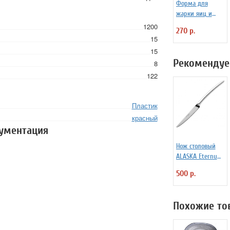
Форма для
жарки яиц и
блинчиков
1200
270 р.
силиконовая
15
Любовь
15
Рекомендуе
8
122
Пластик
красный
кументация
Нож столовый
ALASKA Eternum
3110291
500 р.
Похожие то