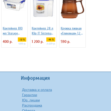
Контейнер 810
Контейнер 2,8 л
Кружка пивная
мл Storage
Klip IT Sistema
«Глиняная» 1,2 л
Sistema 70008
1430
1101108
-32 %
-46 %
400 р.
1 200 р.
590 р.
589 р.
2 229 р.
Информация
Доставка и оплата
Гарантии
Юр. лицам
Распродажа
Оферта