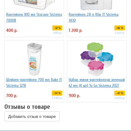
Контейнер 810 мл Storage Sistema
Контейнер 2,8 л Klip IT Sistema
70008
1430
-32 %
-46 %
400 р.
1 200 р.
589 р.
2 229 р.
Шейкер-контейнер 700 мл Bake IT
Набор мини-контейнеров зеленый
Sistema 1278
62 мл (4 шт) To Go Sistema 21127
-54 %
-47 %
700 р.
900 р.
1 549 р.
1 699 р.
Отзывы о товаре
Добавить отзыв о товаре