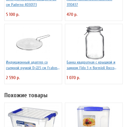
см Paderno 4030173
3110437
5 100 р.
470 р.
Индукционный адаптер со
Банка квадратная с крышкой и
съемной ручкой D=22.5 см Frabosk
замком Fido 3 л Bormioli Rocco
7050209
Fidenza 4142228
2 590 р.
1 070 р.
Похожие товары