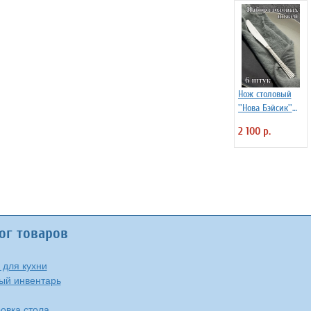
Нож столовый
''Нова Бэйсик''
Kunstwerk 6 шт
2 100 р.
ог товаров
 для кухни
ый инвентарь
овка стола