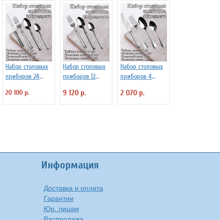
Набор столовых
Набор столовых
Набор столовых
приборов 24
приборов 12
приборов 4
предмета
предметов
предмета
20 100 р.
9 120 р.
2 070 р.
"Verona" Luxstah
"Verona" Luxstah
"Rome" Luxstahl
Информация
Доставка и оплата
Гарантии
Юр. лицам
Распродажа