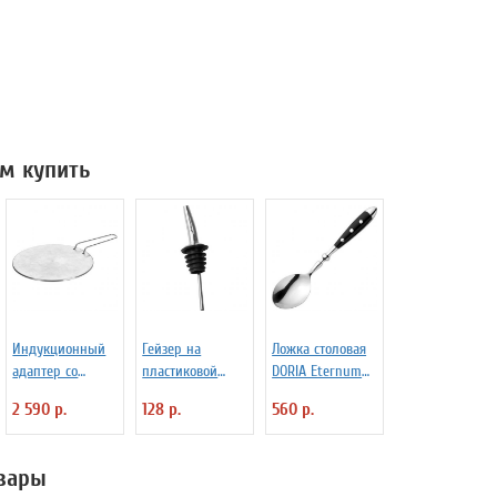
м купить
Индукционный
Гейзер на
Ложка столовая
адаптер со
пластиковой
DORIA Eternum
съемной ручкой
основе
3110131
2 590 р.
128 р.
560 р.
D=22.5 см
«Проотель»
Frabosk 7050209
D=28/15 мм L=110
мм ProHotel
вары
2010335