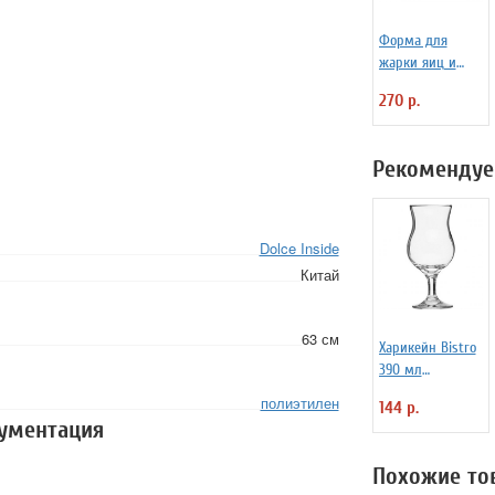
Форма для
жарки яиц и
блинчиков
270 р.
силиконовая
Любовь
Рекомендуе
Dolce Inside
Китай
63 см
Харикейн Bistro
390 мл
Pasabahce Бор
полиэтилен
144 р.
1150311
кументация
Похожие то