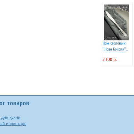
Нож столовый
''Нова Бэйсик''
Kunstwerk 6 шт
2 100 р.
ог товаров
 для кухни
ый инвентарь