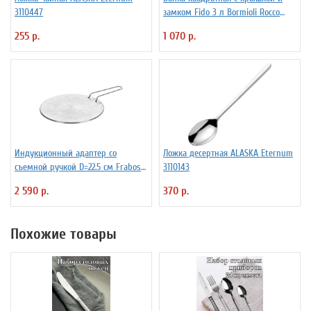
3110447
замком Fido 3 л Bormioli Rocco
Fidenza 4142228
255 р.
1 070 р.
Индукционный адаптер со
Ложка десертная ALASKA Eternum
съемной ручкой D=22.5 см Frabosk
3110143
7050209
2 590 р.
370 р.
Похожие товары