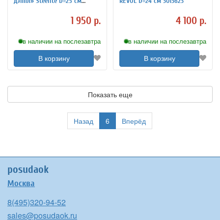
дэппл» Steelite D=25 см
REVOL D=24 см 3013623
3013183
1 950 р.
4 100 р.
в наличии на послезавтра
в наличии на послезавтра
В корзину
В корзину
Показать еще
Назад
6
Вперёд
posudaok
Москва
8(495)320-94-52
sales@posudaok.ru