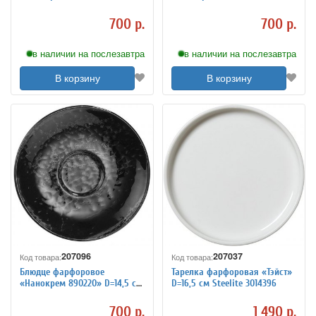
Kutahya 3024747
Kutahya 3024748
700 р.
700 р.
в наличии на послезавтра
в наличии на послезавтра
В корзину
В корзину
207096
207037
Код товара:
Код товара:
Блюдце фарфоровое
Тарелка фарфоровая «Тэйст»
«Нанокрем 890220» D=14,5 см
D=16,5 см Steelite 3014396
Kutahya 3024749
700 р.
1 490 р.