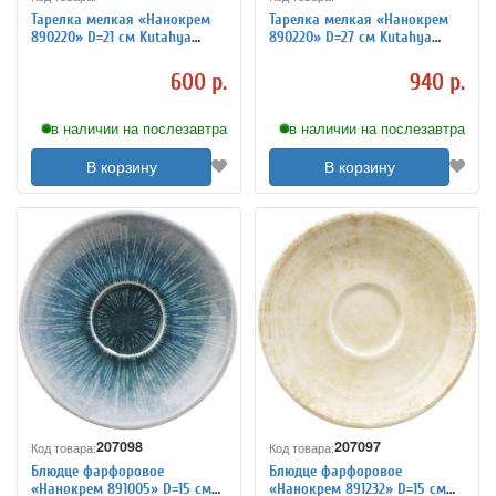
Тарелка мелкая «Нанокрем
Тарелка мелкая «Нанокрем
890220» D=21 см Kutahya
890220» D=27 см Kutahya
3014425
3014428
600 р.
940 р.
в наличии на послезавтра
в наличии на послезавтра
В корзину
В корзину
207098
207097
Код товара:
Код товара:
Блюдце фарфоровое
Блюдце фарфоровое
«Нанокрем 891005» D=15 см
«Нанокрем 891232» D=15 см