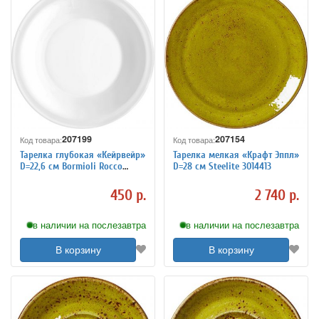
207199
207154
Код товара:
Код товара:
Тарелка глубокая «Кейрвейр»
Тарелка мелкая «Крафт Эппл»
D=22,6 см Bormioli Rocco
D=28 см Steelite 3014413
3014401
450 р.
2 740 р.
в наличии на послезавтра
в наличии на послезавтра
В корзину
В корзину