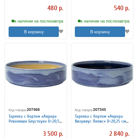
480 р.
540 р.
в наличии на послезавтра
в наличии на послезавтра
В корзину
В корзину
207468
207345
Код товара:
Код товара:
Тарелка с бортом «Аврора
Тарелка с бортом «Аврора
Революшн Блустоун» D=20,5
Визувиус Ляпис» D=20,25 см
см Steelite 3014317
Steelite 3014269
3 500 р.
2 840 р.