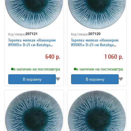
207121
207120
Код товара:
Код товара:
Тарелка мелкая «Нанокрем
Тарелка мелкая «Нанокрем
891005» D=21 см Kutahya
891005» D=23 см Kutahya
3014415
3014416
640 р.
1 060 р.
в наличии на послезавтра
в наличии на послезавтра
В корзину
В корзину