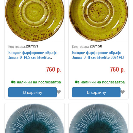
207151
207150
Код товара:
Код товара:
Блюдце фарфоровое «Крафт
Блюдце фарфоровое «Крафт
Эппл» D=14,5 см Steelite
Эппл» D=11 см Steelite 3024743
3024742
760 р.
760 р.
в наличии на послезавтра
в наличии на послезавтра
В корзину
В корзину