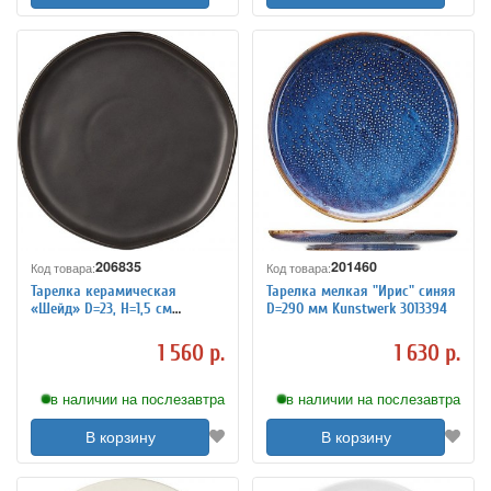
206835
201460
Код товара:
Код товара:
Тарелка керамическая
Тарелка мелкая "Ирис" синяя
«Шейд» D=23, H=1,5 см
D=290 мм Kunstwerk 3013394
Kunstwerk 3014383
1 560 р.
1 630 р.
в наличии на послезавтра
в наличии на послезавтра
В корзину
В корзину