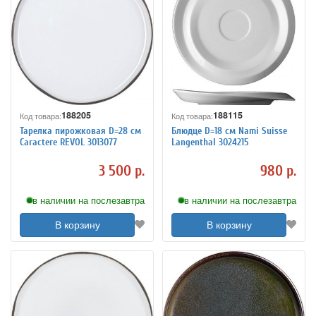
188205
188115
Код товара:
Код товара:
Тарелка пирожковая D=28 см
Блюдце D=18 см Nami Suisse
Caractere REVOL 3013077
Langenthal 3024215
3 500 р.
980 р.
в наличии на послезавтра
в наличии на послезавтра
В корзину
В корзину