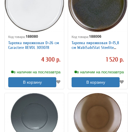
188080
188006
Код товара:
Код товара:
Тарелка пирожковая D=26 см
Тарелка пирожковая D=15,8
Caractere REVOL 3013078
см WabiSabiSlat Steelite
3010478
4 300 р.
1 520 р.
в наличии на послезавтра
в наличии на послезавтра
В корзину
В корзину