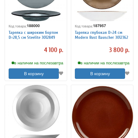
188000
187957
Код товара:
Код товара:
Тарелка с широким бортом
Тарелка глубокая D=24 см
D=28,5 см Steelite 3012849
Modern Rust Bauscher 3012362
4 100 р.
3 800 р.
в наличии на послезавтра
в наличии на послезавтра
В корзину
В корзину