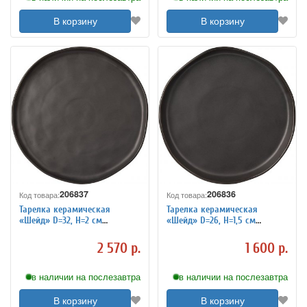
В корзину
В корзину
206837
206836
Код товара:
Код товара:
Тарелка керамическая
Тарелка керамическая
«Шейд» D=32, H=2 см
«Шейд» D=26, H=1,5 см
Kunstwerk 3014381
Kunstwerk 3014382
2 570 р.
1 600 р.
в наличии на послезавтра
в наличии на послезавтра
В корзину
В корзину