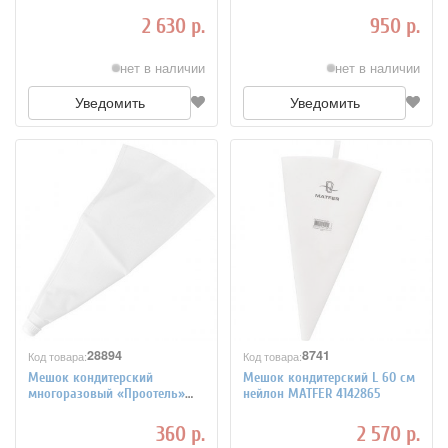
(80шт) полиэтилен, L=30 см
см, белый
4147396
2 630 р.
950 р.
нет в наличии
нет в наличии
Уведомить
Уведомить
28894
8741
Код товара:
Код товара:
Мешок кондитерский
Мешок кондитерский L 60 см
многоразовый «Проотель»
нейлон MATFER 4142865
L=42 см B=21 см ProHotel
4144269
360 р.
2 570 р.