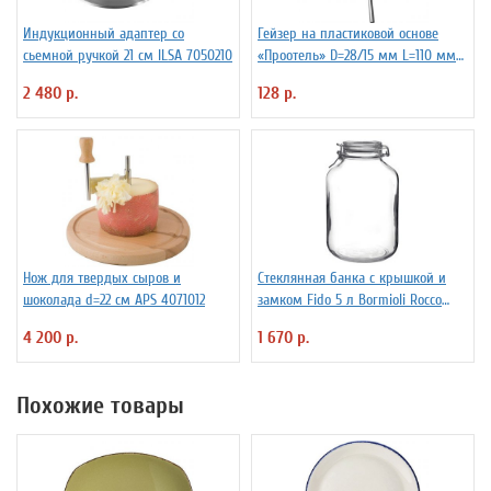
Индукционный адаптер со
Гейзер на пластиковой основе
сьемной ручкой 21 см ILSA 7050210
«Проотель» D=28/15 мм L=110 мм
ProHotel 2010335
2 480 р.
128 р.
Нож для твердых сыров и
Стеклянная банка с крышкой и
шоколада d=22 см APS 4071012
замком Fido 5 л Bormioli Rocco
Fidenza 4142220
4 200 р.
1 670 р.
Похожие товары