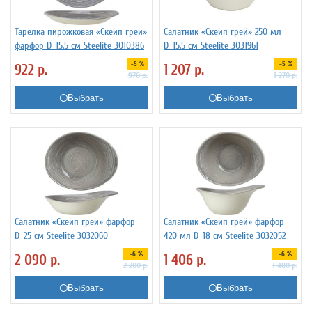
Тарелка пирожковая «Скейп грей»
Салатник «Скейп грей» 250 мл
фарфор D=15.5 см Steelite 3010386
D=15.5 см Steelite 3031961
-5 %
-5 %
922
р.
1 207
р.
970
р.
1 270
р.
Выбрать
Выбрать
Салатник «Скейп грей» фарфор
Салатник «Скейп грей» фарфор
D=25 см Steelite 3032060
420 мл D=18 см Steelite 3032052
-6 %
-6 %
2 090
р.
1 406
р.
2 200
р.
1 480
р.
Выбрать
Выбрать