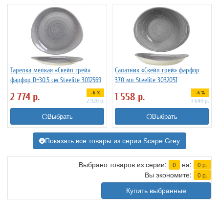
Тарелка мелкая «Скейп грей»
Салатник «Скейп грей» фарфор
фарфор D=30.5 см Steelite 3012569
370 мл Steelite 3032051
-6 %
-6 %
2 774
р.
1 558
р.
2 920
р.
1 640
р.
Выбрать
Выбрать
Показать все товары из серии Scape Grey
Выбрано товаров из серии:
на:
0
0
р.
Вы экономите:
0
р.
Купить выбранные