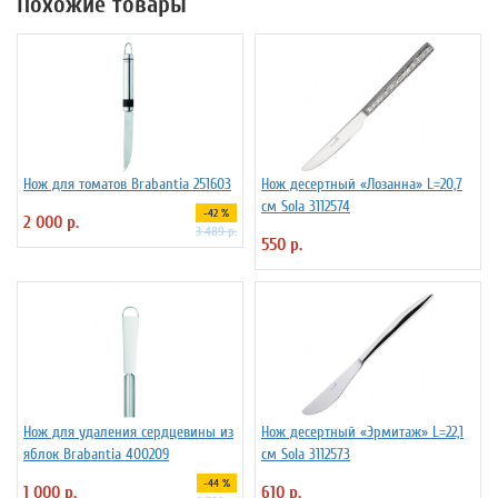
Похожие товары
Нож для томатов Brabantia 251603
Нож десертный «Лозанна» L=20,7
см Sola 3112574
-42 %
2 000 р.
3 489 р.
550 р.
Нож для удаления сердцевины из
Нож десертный «Эрмитаж» L=22,1
яблок Brabantia 400209
см Sola 3112573
-44 %
1 000 р.
610 р.