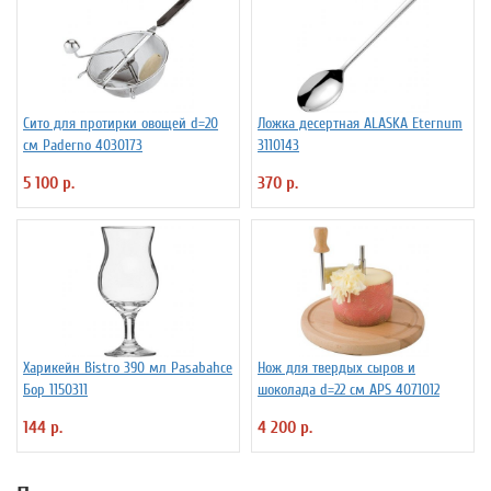
Сито для протирки овощей d=20
Ложка десертная ALASKA Eternum
см Paderno 4030173
3110143
5 100 р.
370 р.
Харикейн Bistro 390 мл Pasabahce
Нож для твердых сыров и
Бор 1150311
шоколада d=22 см APS 4071012
144 р.
4 200 р.