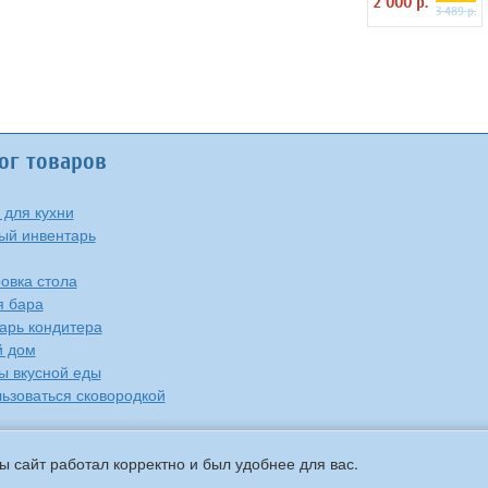
2 000 р.
3 489 р.
ог товаров
 для кухни
ый инвентарь
овка стола
я бара
арь кондитера
й дом
ы вкусной еды
льзоваться сковородкой
ы сайт работал корректно и был удобнее для вас.