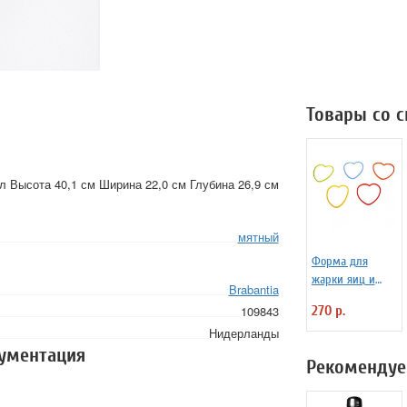
Товары со 
 Высота 40,1 см Ширина 22,0 см Глубина 26,9 см
мятный
Форма для
жарки яиц и
Brabantia
блинчиков
270 р.
109843
силиконовая
Нидерланды
Любовь
кументация
Рекомендуе