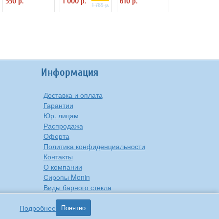
550 р.
1 000 р.
610 р.
яблок Brabantia
1 789 р.
400209
Информация
Доставка и оплата
Гарантии
Юр. лицам
Распродажа
Оферта
Политика конфиденциальности
Контакты
О компании
Сиропы Monin
Виды барного стекла
Рецепты вкусной еды
Подробнее
Понятно