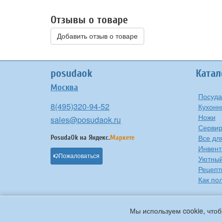
Отзывы о товаре
Добавить отзыв о товаре
posudaok
Катал
Москва
Посуда
8(495)320-94-52
Кухонн
Ножи
sales@posudaok.ru
Сервир
Все дл
PosudaOk на
Яндекс.
Маркете
Инвент
Пожаловаться
Уютны
Рецепт
Как по
Мы используем cookie, чтоб