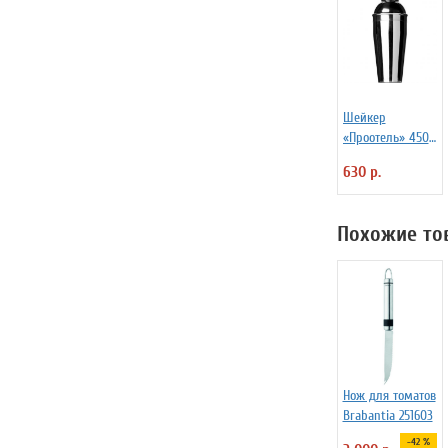
Шейкер
«Проотель» 450
мл D=78 мм
630 р.
H=205 мм B=80
мм ProHotel
2030250
Похожие то
Нож для томатов
Brabantia 251603
-42 %