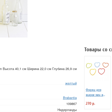
Товары со 
 Высота 40,1 см Ширина 22,0 см Глубина 26,9 см
желтый
Форма для
жарки яиц и
Brabantia
блинчиков
270 р.
109867
силиконовая
Нидерланды
Любовь