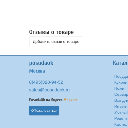
Отзывы о товаре
Добавить отзыв о товаре
posudaok
Катал
Москва
Посуда
8(495)320-94-52
Кухонн
Ножи
sales@posudaok.ru
Сервир
Все дл
PosudaOk на
Яндекс.
Маркете
Инвент
Пожаловаться
Уютны
Рецепт
Как по