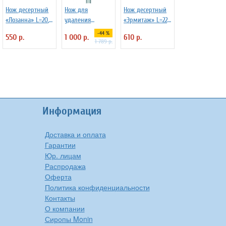
Нож десертный
Нож для
Нож десертный
«Лозанна» L=20,7
удаления
«Эрмитаж» L=22,1
см Sola 3112574
сердцевины из
см Sola 3112573
-44 %
550 р.
1 000 р.
610 р.
яблок Brabantia
1 789 р.
400209
Информация
Доставка и оплата
Гарантии
Юр. лицам
Распродажа
Оферта
Политика конфиденциальности
Контакты
О компании
Сиропы Monin