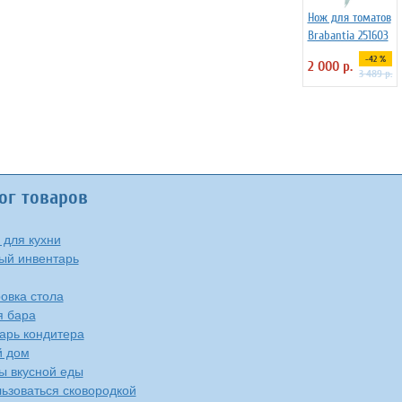
Нож для томатов
Brabantia 251603
-42 %
2 000 р.
3 489 р.
ог товаров
 для кухни
ый инвентарь
овка стола
я бара
арь кондитера
й дом
ы вкусной еды
льзоваться сковородкой