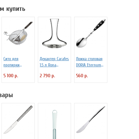
м купить
Сито для
Декантер Carafes
Ложка столовая
протирки
1.5 л Rona
DORIA Eternum
овощей d=20 см
3100414
3110131
5 100 р.
2 790 р.
560 р.
Paderno 4030173
вары