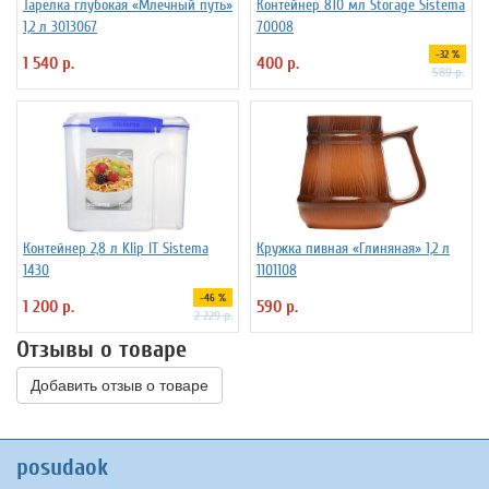
Тарелка глубокая «Млечный путь»
Контейнер 810 мл Storage Sistema
1,2 л 3013067
70008
-32 %
1 540 р.
400 р.
589 р.
Контейнер 2,8 л Klip IT Sistema
Кружка пивная «Глиняная» 1,2 л
1430
1101108
-46 %
1 200 р.
590 р.
2 229 р.
Отзывы о товаре
Добавить отзыв о товаре
posudaok