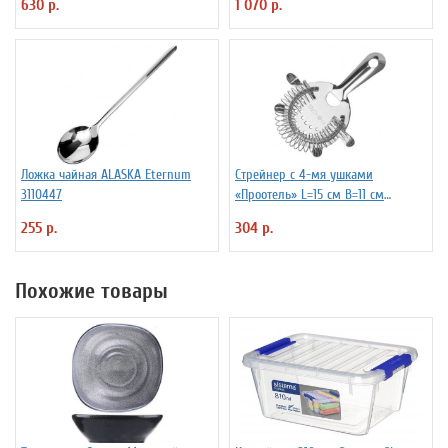
630 р.
1 070 р.
Ложка чайная ALASKA Eternum
Стрейнер с 4-мя ушками
3110447
«Проотель» L=15 см B=11 см
ProHotel 2030517
255 р.
304 р.
Похожие товары