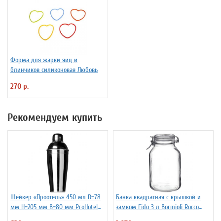
Форма для жарки яиц и
блинчиков силиконовая Любовь
270 р.
Рекомендуем купить
Шейкер «Проотель» 450 мл D=78
Банка квадратная с крышкой и
мм H=205 мм B=80 мм ProHotel
замком Fido 3 л Bormioli Rocco
2030250
Fidenza 4142228