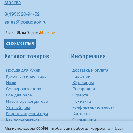
Москва
8(495)320-94-52
sales@posudaok.ru
PosudaOk на
Яндекс.
Маркете
Пожаловаться
Каталог товаров
Информация
Посуда для кухни
Доставка и оплата
Кухонный инвентарь
Гарантии
Ножи
Юр. лицам
Сервировка стола
Распродажа
Все для бара
Оферта
Инвентарь кондитера
Политика
конфиденциальности
Уютный дом
Контакты
Рецепты вкусной еды
О компании
Как пользоваться
сковородкой
Сиропы Monin
Мы используем cookie, чтобы сайт работал корректно и был
Виды барного стекла