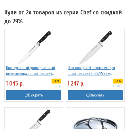
Купи от 2х товаров из серии Chef со скидкой
до 29%
Нож кухонный универсальный
Нож поварской нержавеющая
нержавеющая сталь, пластик
сталь, пластик L=39/25.5 см
L=34/21 см TouchLife 212834
TouchLife 212835
-6 %
-7 %
1 045
р.
1 247
р.
1 100
р.
1 340
р.
Выбрать
Выбрать