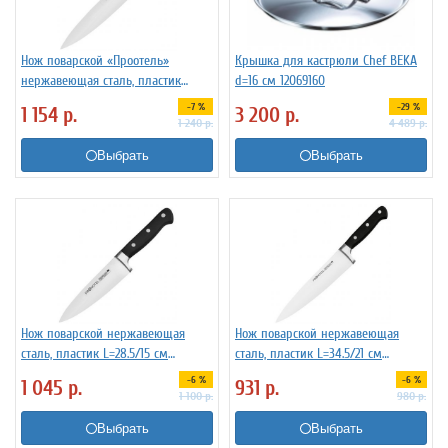
Нож поварской «Проотель»
Крышка для кастрюли Chef BEKA
нержавеющая сталь, пластик
d=16 см 12069160
L=39/25.5 см ProHotel 4071951
-7 %
-29 %
1 154
р.
3 200
р.
1 240
р.
4 489
р.
Выбрать
Выбрать
Нож поварской нержавеющая
Нож поварской нержавеющая
сталь, пластик L=28.5/15 см
сталь, пластик L=34.5/21 см
TouchLife 212837
TouchLife 212836
-6 %
-6 %
1 045
р.
931
р.
1 100
р.
980
р.
Выбрать
Выбрать