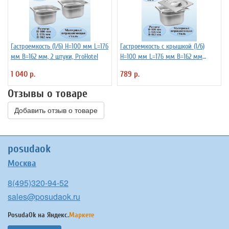
Гастроемкость (1/6) H=100 мм L=176
Гастроемкость с крышкой (1/6)
мм B=162 мм, 2 штуки, ProHotel
H=100 мм L=176 мм B=162 мм
ProHotel
1 040 р.
789 р.
Отзывы о товаре
Добавить отзыв о товаре
posudaok
Москва
8(495)320-94-52
sales@posudaok.ru
PosudaOk на
Яндекс.
Маркете