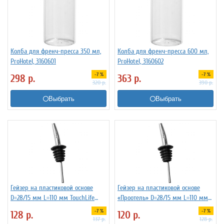
Колба для френч-пресса 350 мл,
Колба для френч-пресса 600 мл,
ProHotel, 3160601
ProHotel, 3160602
-7 %
-7 %
298
р.
363
р.
320
р.
390
р.
Выбрать
Выбрать
Гейзер на пластиковой основе
Гейзер на пластиковой основе
D=28/15 мм L=110 мм TouchLife
«Проотель» D=28/15 мм L=110 мм
213274
ProHotel 2010335
-7 %
-7 %
128
р.
120
р.
137
р.
128
р.