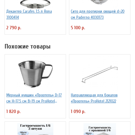
Декантер Carafes 1.5 л Rona
Сито для протирки овощей d=20
3100414
см Paderno 4030173
2 790 р.
5 100 р.
Похожие товары
Мерный кувшин «Проотель» D=17
Направляющая для бокалов
см H=17.5 см B=19 см ProHotel
«Проотель» ProHotel 2121022
2040251
1 820 р.
1 090 р.