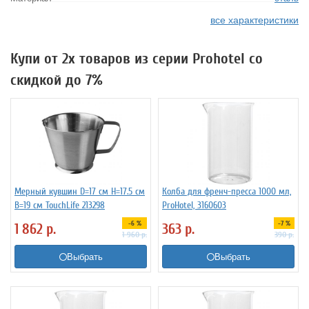
все характеристики
Купи от 2х товаров из серии Prohotel со
скидкой до 7%
Мерный кувшин D=17 см H=17.5 см
Колба для френч-пресса 1000 мл,
B=19 см TouchLife 213298
ProHotel, 3160603
-6 %
-7 %
1 862
р.
363
р.
1 960
р.
390
р.
Выбрать
Выбрать