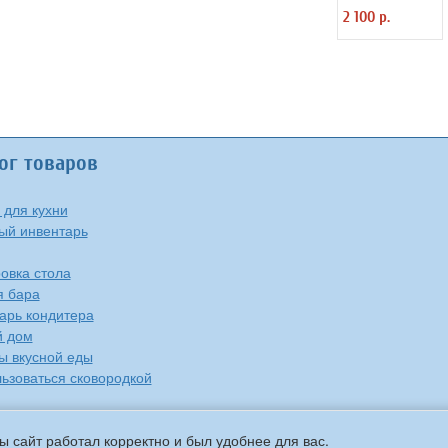
Kunstwerk 6 шт
2 100 р.
ог товаров
 для кухни
ый инвентарь
овка стола
я бара
арь кондитера
й дом
ы вкусной еды
льзоваться сковородкой
ы сайт работал корректно и был удобнее для вас.