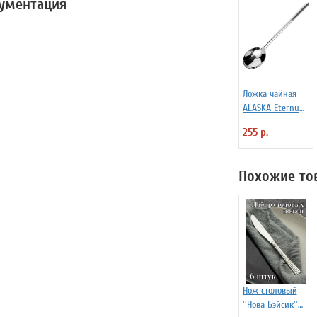
кументация
Ложка чайная
ALASKA Eternum
3110447
255 р.
Похожие то
Нож столовый
''Нова Бэйсик''