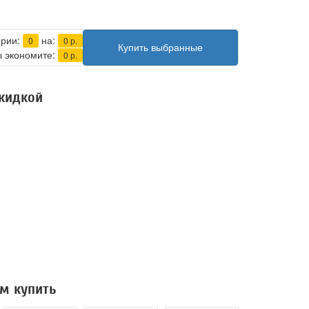
ерии:
на:
0
0
р.
Купить выбранные
 экономите:
0
р.
скидкой
м купить