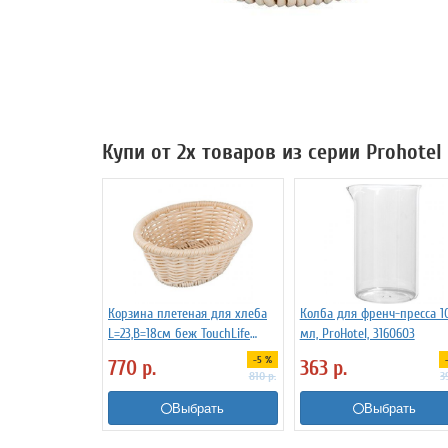
Купи от 2х товаров из серии Prohotel
Корзина плетеная для хлеба
Колба для френч-пресса 1
L=23,B=18см беж TouchLife
мл, ProHotel, 3160603
214046
-5 %
770
р.
363
р.
810
р.
3
Выбрать
Выбрать