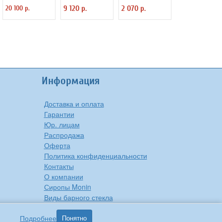
предмета
предметов
предмета
20 100 р.
9 120 р.
2 070 р.
"Verona" Luxstah
"Verona" Luxstah
"Rome" Luxstahl
Информация
Доставка и оплата
Гарантии
Юр. лицам
Распродажа
Оферта
Политика конфиденциальности
Контакты
О компании
Сиропы Monin
Виды барного стекла
Рецепты вкусной еды
Подробнее
Понятно