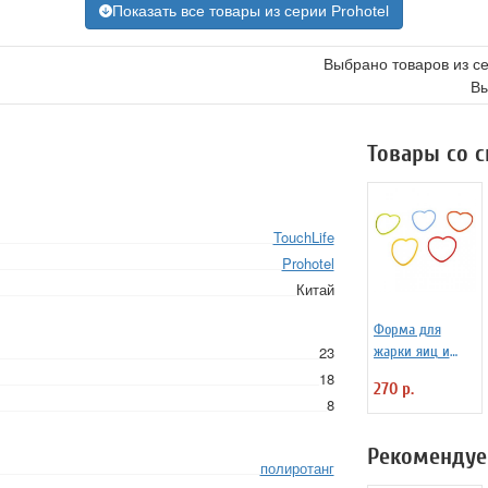
Показать все товары из серии Prohotel
Выбрано товаров из с
Вы
Товары со 
TouchLife
Prohotel
Китай
Форма для
23
жарки яиц и
блинчиков
18
270 р.
силиконовая
8
Любовь
Рекомендуе
полиротанг