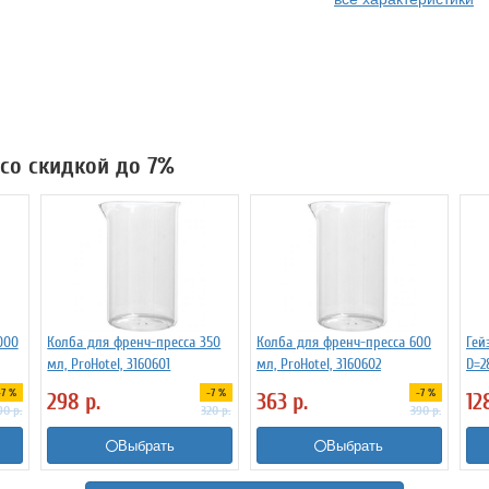
 со скидкой до 7%
000
Колба для френч-пресса 350
Колба для френч-пресса 600
Гей
мл, ProHotel, 3160601
мл, ProHotel, 3160602
D=2
2132
-7 %
-7 %
-7 %
298
р.
363
р.
12
90
р.
320
р.
390
р.
Выбрать
Выбрать