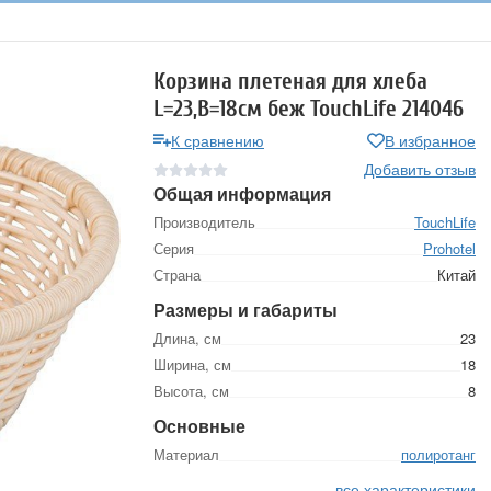
Корзина плетеная для хлеба
L=23,B=18см беж TouchLife 214046
К сравнению
В избранное
Добавить отзыв
Общая информация
Производитель
TouchLife
Серия
Prohotel
Страна
Китай
Размеры и габариты
Длина, см
23
Ширина, см
18
Высота, см
8
Основные
Материал
полиротанг
все характеристики