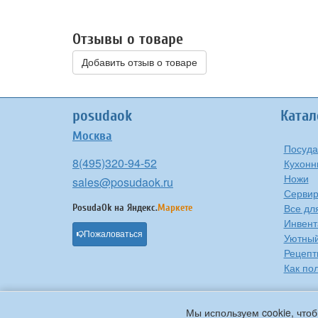
Отзывы о товаре
Добавить отзыв о товаре
posudaok
Катал
Москва
Посуда
8(495)320-94-52
Кухонн
Ножи
sales@posudaok.ru
Сервир
Все дл
PosudaOk на
Яндекс.
Маркете
Инвент
Пожаловаться
Уютны
Рецепт
Как по
Мы используем cookie, чтоб