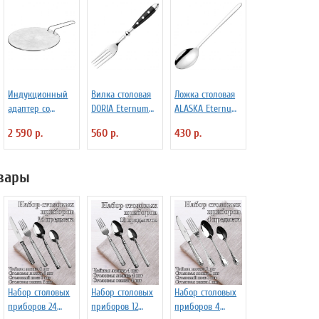
Индукционный
Вилка столовая
Ложка столовая
адаптер со
DORIA Eternum
ALASKA Eternum
съемной ручкой
3110369
3110142
2 590 р.
560 р.
430 р.
D=22.5 см
Frabosk 7050209
вары
Набор столовых
Набор столовых
Набор столовых
приборов 24
приборов 12
приборов 4