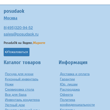
posudaok
Москва
8(495)320-94-52
sales@posudaok.ru
PosudaOk на
Яндекс.
Маркете
Пожаловаться
Каталог товаров
Информация
Посуда для кухни
Доставка и оплата
Кухонный инвентарь
Гарантии
Ножи
Юр. лицам
Сервировка стола
Распродажа
Все для бара
Оферта
Инвентарь кондитера
Политика
конфиденциальности
Уютный дом
Контакты
Рецепты вкусной еды