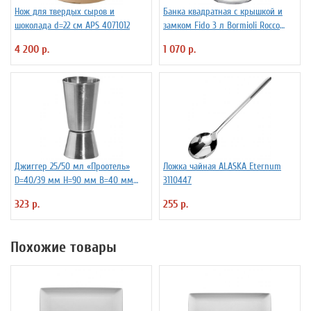
Нож для твердых сыров и
Банка квадратная с крышкой и
шоколада d=22 см APS 4071012
замком Fido 3 л Bormioli Rocco
Fidenza 4142228
4 200 р.
1 070 р.
Джиггер 25/50 мл «Проотель»
Ложка чайная ALASKA Eternum
D=40/39 мм H=90 мм B=40 мм
3110447
ProHotel 2040116
323 р.
255 р.
Похожие товары