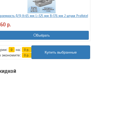
троемкость (1/3) H=65 мм L=325 мм B=176 мм 2 штуки ProHotel
060
р.
Выбрать
ерии:
на:
0
0
р.
Купить выбранные
 экономите:
0
р.
скидкой