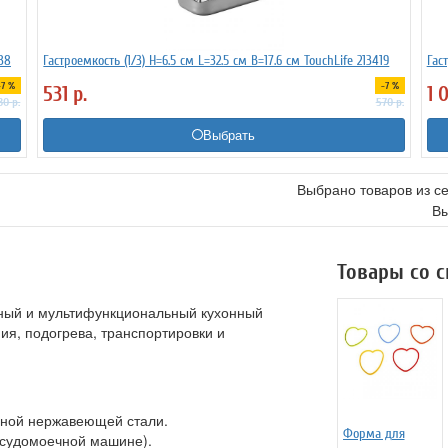
938
Гастроемкость (1/3) H=6.5 см L=32.5 см B=17.6 см TouchLife 213419
Гас
-7 %
-7 %
531
р.
1 
30
р.
570
р.
Выбрать
Выбрано товаров из с
Вы
Товары со 
чный и мультифункциональный кухонный
ия, подогрева, транспортировки и
нной нержавеющей стали.
Форма для
посудомоечной машине).