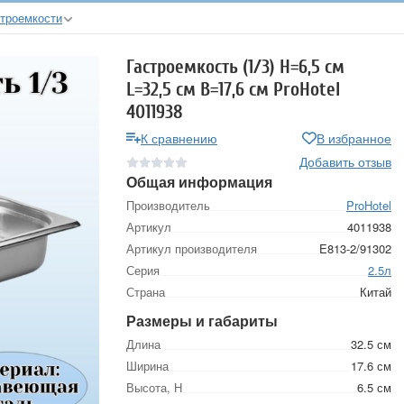
строемкости
Гастроемкость (1/3) H=6,5 см
L=32,5 см B=17,6 см ProHotel
4011938
К сравнению
В избранное
Добавить отзыв
Общая информация
Производитель
ProHotel
Артикул
4011938
Артикул производителя
E813-2/91302
Серия
2.5л
Страна
Китай
Размеры и габариты
Длина
32.5 см
Ширина
17.6 см
Высота, Н
6.5 см