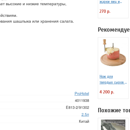
жарки яиц и
ет высокие и низкие температуры,
блинчиков
270 р.
силиконовая
ействиям.
Любовь
нования шашлыка или хранения салата.
Рекомендуе
Нож для
твердых сыров и
шоколада d=22
4 200 р.
ProHotel
см APS 4071012
4011938
E813-2/91302
Похожие то
2.5л
Китай