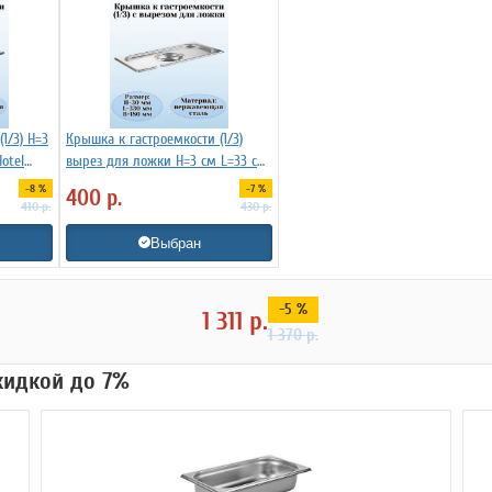
1/3) H=3
Крышка к гастроемкости (1/3)
otel
вырез для ложки H=3 см L=33 см
B=18 см ProHotel 4012020
-8 %
-7 %
400
р.
410
р.
430
р.
Выбран
-5 %
1 311
р.
1 370
р.
скидкой до 7%