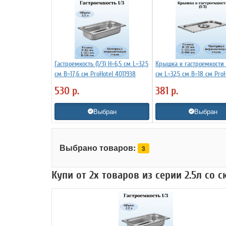
Гастроемкость (1/3) H=6,5 см L=32,5
Крышка к гастроемкости (
см B=17,6 см ProHotel 4011938
см L=32,5 см B=18 см ProH
4011952
530
р.
381
р.
Выбран
Выбран
Выбрано товаров:
3
Купи от 2х товаров из серии 2.5л со 