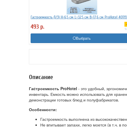
Гастроемкость (1/3) H=6,5 см L=32,5 см B=17,6 см ProHotel 4011
493
р.
5
Выбрать
Описание
Гаcтроемкость ProHotel
- это удобный, эргономи
инвентарь. Емкость можно использовать для хранен
демонстрации готовых блюд и полуфабрикатов.
Особенности:
Гастроемкость выполнена из высококачестве
Не впитывает запахи, легко моется (в т.ч. в 