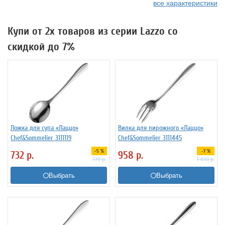
все характеристики
Купи от 2х товаров из серии Lazzo со
скидкой до 7%
Ложка для супа «Лаццо»
Вилка для пирожного «Лаццо»
Chef&Sommelier 3111119
Chef&Sommelier 3111445
-5 %
-7 %
732
р.
958
р.
770
р.
1 030
р.
Выбрать
Выбрать