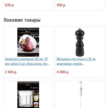
2030250
630 р.
450 р.
Похожие товары
Креманка стеклянная 120 мл, 87
Мельница для перца h 18 см
мм набор 6 шт «Версатиль» Arc
коричневое дерево
International
металлический механизм
2 430 р.
4 000 р.
PEUGEOT 3172186