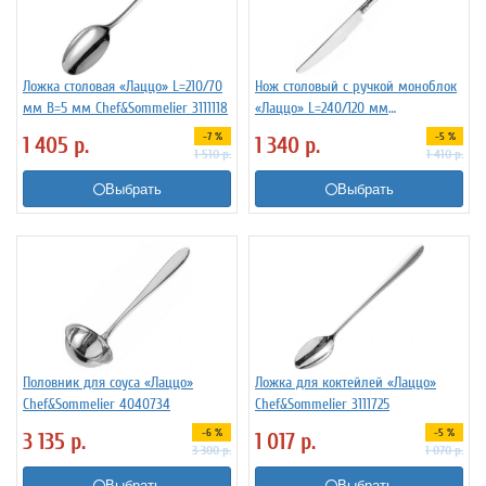
Ложка столовая «Лаццо» L=210/70
Нож столовый с ручкой моноблок
мм B=5 мм Chef&Sommelier 3111118
«Лаццо» L=240/120 мм
Chef&Sommelier 3111337
-7 %
-5 %
1 405
р.
1 340
р.
1 510
р.
1 410
р.
Выбрать
Выбрать
Половник для соуса «Лаццо»
Ложка для коктейлей «Лаццо»
Chef&Sommelier 4040734
Chef&Sommelier 3111725
-6 %
-5 %
3 135
р.
1 017
р.
3 300
р.
1 070
р.
Выбрать
Выбрать