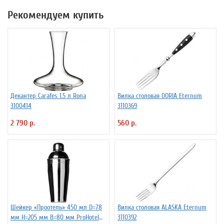
Рекомендуем купить
Декантер Carafes 1.5 л Rona
Вилка столовая DORIA Eternum
3100414
3110369
2 790 р.
560 р.
Шейкер «Проотель» 450 мл D=78
Вилка столовая ALASKA Eternum
мм H=205 мм B=80 мм ProHotel
3110392