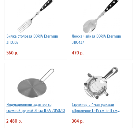
Вилка столовая DORIA Eternum
Ложка чайная DORIA Eternum
3110369
3110437
560 р.
470 р.
Индукционный адаптер со
Стрейнер с 4-мя ушками
сьемной ручкой 21 см ILSA 7050210
«Проотель» L=15 см B=11 см
ProHotel 2030517
2 480 р.
304 р.