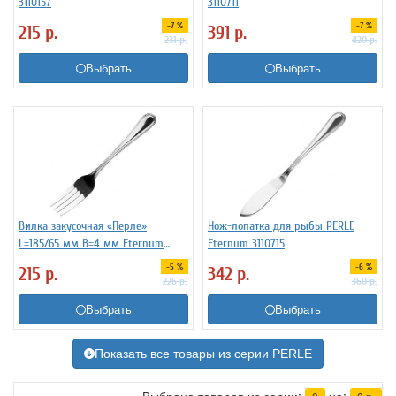
3110157
3110711
-7 %
-7 %
215
р.
391
р.
231
р.
420
р.
Выбрать
Выбрать
Вилка закусочная «Перле»
Нож-лопатка для рыбы PERLE
L=185/65 мм B=4 мм Eternum
Eternum 3110715
3110814
-5 %
-6 %
215
р.
342
р.
226
р.
360
р.
Выбрать
Выбрать
Показать все товары из серии PERLE