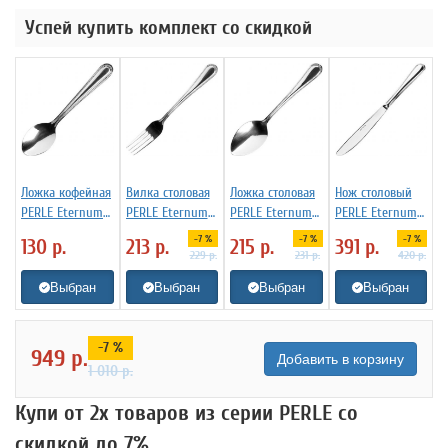
Успей купить комплект со скидкой
Ложка кофейная
Вилка столовая
Ложка столовая
Нож столовый
PERLE Eternum
PERLE Eternum
PERLE Eternum
PERLE Eternum
3110532
3110811
3110157
3110711
-7 %
-7 %
-7 %
130
р.
213
р.
215
р.
391
р.
229
р.
231
р.
420
р.
Выбран
Выбран
Выбран
Выбран
-7 %
949
р.
Добавить в корзину
1 010
р.
Купи от 2х товаров из серии PERLE со
скидкой до 7%