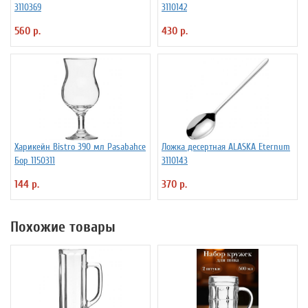
3110369
3110142
560 р.
430 р.
Харикейн Bistro 390 мл Pasabahce
Ложка десертная ALASKA Eternum
Бор 1150311
3110143
144 р.
370 р.
Похожие товары