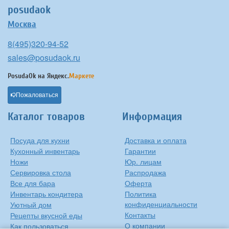
posudaok
Москва
8(495)320-94-52
sales@posudaok.ru
PosudaOk на
Яндекс.
Маркете
Пожаловаться
Каталог товаров
Информация
Посуда для кухни
Доставка и оплата
Кухонный инвентарь
Гарантии
Ножи
Юр. лицам
Сервировка стола
Распродажа
Все для бара
Оферта
Инвентарь кондитера
Политика
конфиденциальности
Уютный дом
Контакты
Рецепты вкусной еды
О компании
Как пользоваться