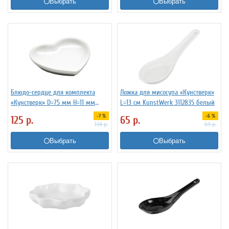
Выбрать
Выбрать
Блюдо-сердце для комплекта
Ложка для мисосупа «Кунстверк»
«Кунстверк» D=75 мм H=11 мм
L=13 см KunstWerk 3112835 белый
L=78 мм B=65 мм KunstWerk
-7 %
-6 %
125
р.
65
р.
3021106
134
р.
69
р.
Выбрать
Выбрать