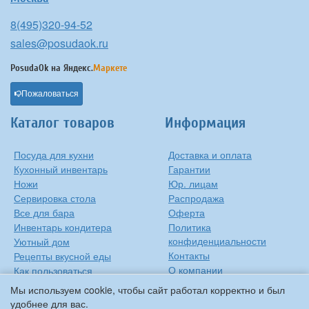
8(495)320-94-52
sales@posudaok.ru
PosudaOk на
Яндекс.
Маркете
Пожаловаться
Каталог товаров
Информация
Посуда для кухни
Доставка и оплата
Кухонный инвентарь
Гарантии
Ножи
Юр. лицам
Сервировка стола
Распродажа
Все для бара
Оферта
Инвентарь кондитера
Политика
конфиденциальности
Уютный дом
Контакты
Рецепты вкусной еды
О компании
Как пользоваться
сковородкой
Сиропы Monin
Мы используем cookie, чтобы сайт работал корректно и был
Виды барного стекла
удобнее для вас.