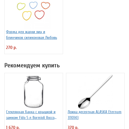
Форма для жарки яиц и
блинчиков силиконовая Любовь
270 р.
Рекомендуем купить
Стеклянная банка с крышкой и
Ложка десертная ALASKA Eternum
замком Fido 5 л Bormioli Rocco
3110143
Fidenza 4142220
1 670 р.
370 р.