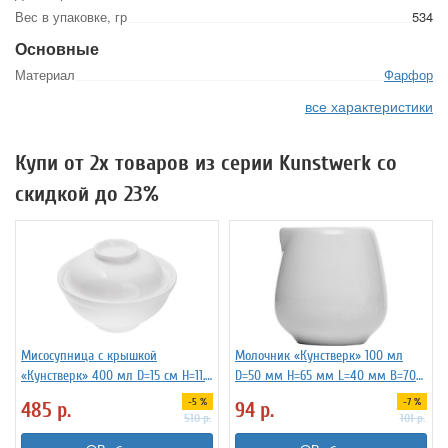
Вес в упаковке, гр
534
Основные
Материал
Фарфор
все характеристики
Купи от 2х товаров из серии Kunstwerk со
скидкой до 23%
Мисосупница с крышкой
Молочник «Кунстверк» 100 мл
«Кунстверк» 400 мл D=15 см H=11.5
D=50 мм H=65 мм L=40 мм B=70
см KunstWerk 3120236
мм KunstWerk 3170643
-5 %
-7 %
485
р.
94
р.
510
р.
101
р.