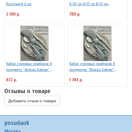
Kunstwerk 6 шт
D=10 см H=13 см B=12 см
KunstWerk 3120242
2 100 р.
780 р.
Набор столовых приборов 4
Набор столовых приборов 8
предмета ''Аляска Бэйсик''
предметов ''Аляска Бэйсик''
KunstWerk серебро
KunstWerk серебро
872 р.
1 744 р.
Отзывы о товаре
Добавить отзыв о товаре
posudaok
Москва