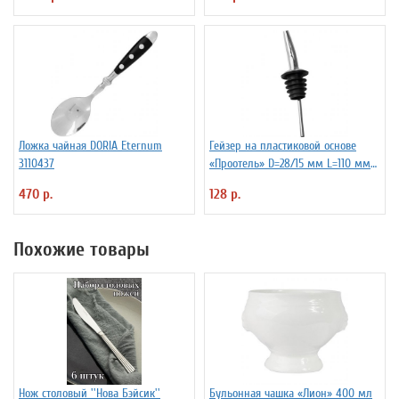
Ложка чайная DORIA Eternum
Гейзер на пластиковой основе
3110437
«Проотель» D=28/15 мм L=110 мм
ProHotel 2010335
470 р.
128 р.
Похожие товары
Нож столовый ''Нова Бэйсик''
Бульонная чашка «Лион» 400 мл