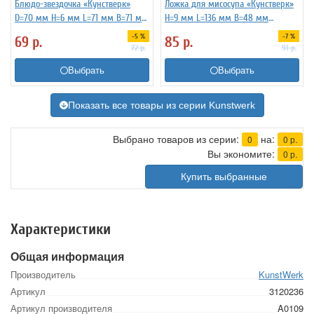
Блюдо-звездочка «Кунстверк»
Ложка для мисосупа «Кунстверк»
D=70 мм H=6 мм L=71 мм B=71 мм
H=9 мм L=136 мм B=48 мм
KunstWerk 3021103
KunstWerk 3111110 черный
-5 %
-7 %
69
р.
85
р.
72
р.
91
р.
Выбрать
Выбрать
Показать все товары из серии Kunstwerk
Выбрано товаров из серии:
на:
0
0
р.
Вы экономите:
0
р.
Купить выбранные
Характеристики
Общая информация
Производитель
KunstWerk
Артикул
3120236
Артикул производителя
A0109