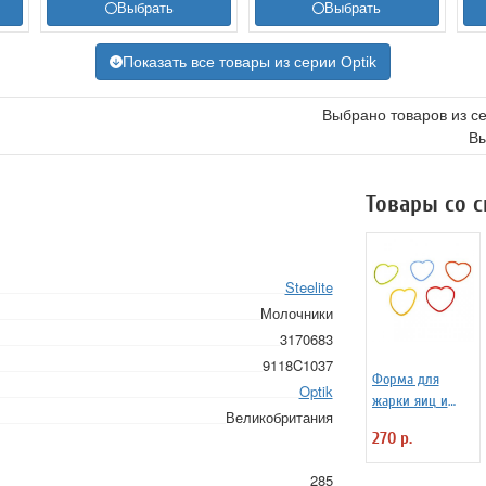
Выбрать
Выбрать
Показать все товары из серии Optik
Выбрано товаров из с
Вы
Товары со 
Steelite
Молочники
3170683
9118C1037
Форма для
Optik
жарки яиц и
Великобритания
блинчиков
270 р.
силиконовая
Любовь
285