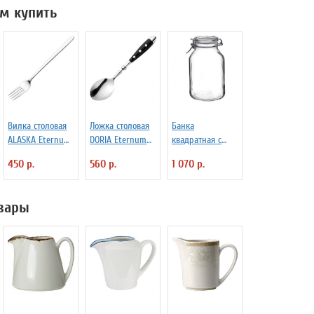
м купить
Вилка столовая
Ложка столовая
Банка
ALASKA Eternum
DORIA Eternum
квадратная с
3110392
3110131
крышкой и
450 р.
560 р.
1 070 р.
замком Fido 3 л
Bormioli Rocco
Fidenza 4142228
вары