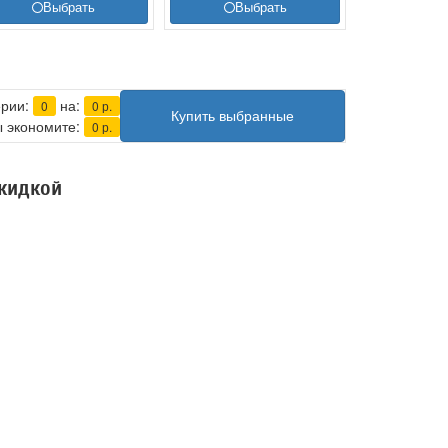
Выбрать
Выбрать
ерии:
на:
0
0
р.
Купить выбранные
 экономите:
0
р.
скидкой