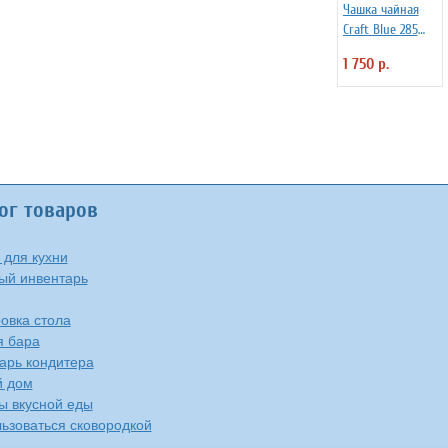
Чашка чайная
Craft Blue 285
мл Steelite
1 750 р.
3140669
ог товаров
 для кухни
ый инвентарь
овка стола
я бара
арь кондитера
й дом
ы вкусной еды
льзоваться сковородкой