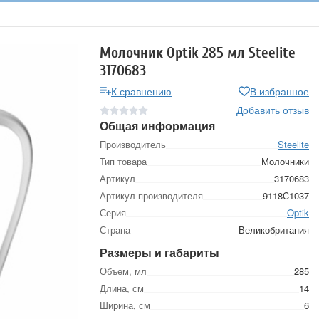
Молочник Optik 285 мл Steelite
3170683
К сравнению
В избранное
Добавить отзыв
Общая информация
Производитель
Steelite
Тип товара
Молочники
Артикул
3170683
Артикул производителя
9118C1037
Серия
Optik
Страна
Великобритания
Размеры и габариты
Объем, мл
285
Длина, см
14
Ширина, см
6