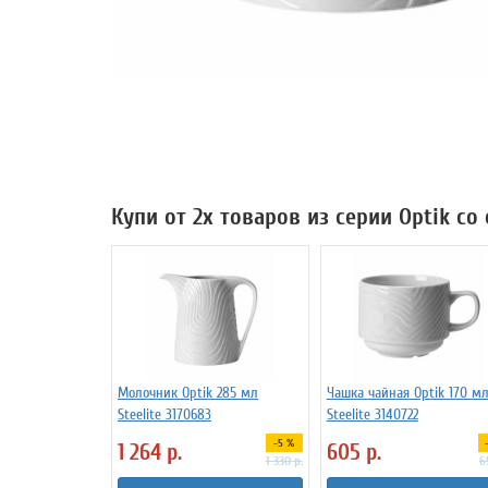
Купи от 2х товаров из серии Optik со
Молочник Optik 285 мл
Чашка чайная Optik 170 м
Steelite 3170683
Steelite 3140722
-5 %
1 264
р.
605
р.
1 330
р.
6