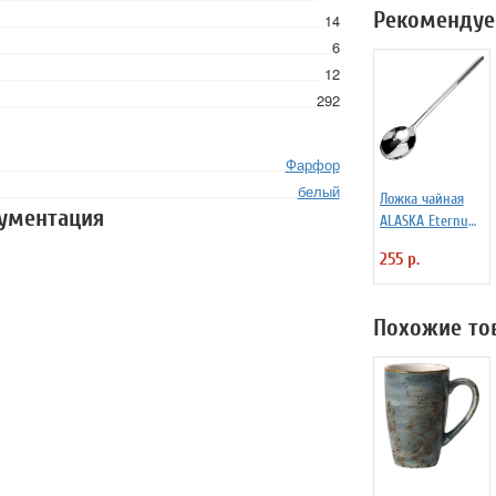
Рекомендуе
14
6
12
292
Фарфор
белый
Ложка чайная
кументация
ALASKA Eternum
3110447
255 р.
Похожие то