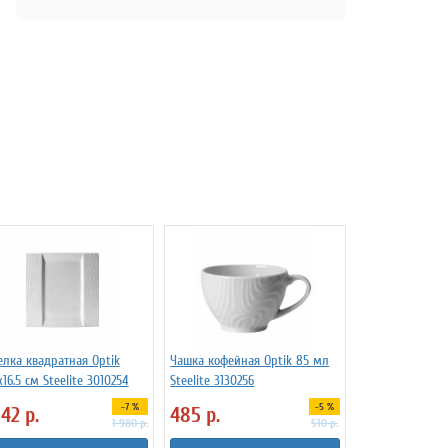
елка квадратная Optik
Чашка кофейная Optik 85 мл
x16.5 см Steelite 3010254
Steelite 3130256
-7 %
-5 %
842
р.
485
р.
1 980
р.
510
р.