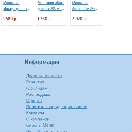
Молочник
Молочник «Блю
Молочник
«Браун дэппл»
дэппл» 285 мл
Antoinette 285
фарфор 285 мл
Steelite 3172454
мл Steelite
1 580 р.
1 360 р.
2 020 р.
Steelite 3172481
3170663
Информация
Доставка и оплата
Гарантии
Юр. лицам
Распродажа
Оферта
Политика конфиденциальности
Контакты
О компании
Сиропы Monin
Виды барного стекла