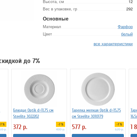
Высота, см
12
Вес в упаковке, гр
292
Основные
Материал
Фарфор
Цвет
белый
все характеристики
 скидкой до 7%
л
Блюдце Optik d=11.75 см
Тарелка мелкая Optik d=15.75
Тар
Steelite 3022202
см Steelite 3010179
16.5
-7 %
-7 %
-7 %
372
р.
577
р.
1 
50
р.
400
р.
620
р.