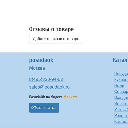
Отзывы о товаре
Добавить отзыв о товаре
posudaok
Катал
Москва
Посуда
8(495)320-94-52
Кухонн
Ножи
sales@posudaok.ru
Сервир
Все дл
PosudaOk на
Яндекс.
Маркете
Инвент
Пожаловаться
Уютны
Рецепт
Как по