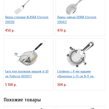
Вилка столовая ALASKA Eternum
Ложка чайная DORIA Eternum
3110392
3110437
450 р.
470 р.
Сито для протирки овощей d=20
Стрейнер с 4-мя ушками
см Paderno 4030173
«Проотель» L=15 см B=11 см
ProHotel 2030517
5 100 р.
304 р.
Похожие товары