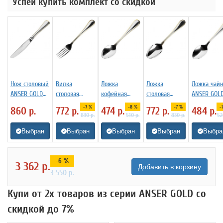
Успей купить комплект со скидкой
Нож столовый
Вилка
Ложка
Ложка
Ложка чай
ANSER GOLD
столовая
кофейная
столовая
ANSER GOL
Eternum
ANSER GOLD
ANSER GOLD
ANSER GOLD
Eternum
-7 %
-8 %
-7 %
-
860
р.
772
р.
474
р.
772
р.
484
р.
3110756
Eternum
Eternum
Eternum
3110467
830
р.
510
р.
830
р.
5
3110854
3110543
3110188
Выбран
Выбран
Выбран
Выбран
Выбра
-6 %
3 362
р.
Добавить в корзину
3 550
р.
Купи от 2х товаров из серии ANSER GOLD со
скидкой до 7%