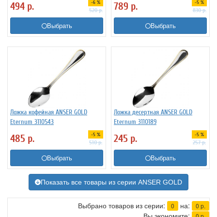
-6 %
-5 %
494
р.
789
р.
520
р.
830
р.
Выбрать
Выбрать
Ложка кофейная ANSER GOLD
Ложка десертная ANSER GOLD
Eternum 3110543
Eternum 3110189
-5 %
-5 %
485
р.
245
р.
510
р.
257
р.
Выбрать
Выбрать
Показать все товары из серии ANSER GOLD
Выбрано товаров из серии:
на:
0
0
р.
Вы экономите:
0
р.