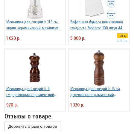
Мельница для специй h 11.5 см
Вафельная бумага повышенной
акрил керамический механизм
гладкости Modecor, 100 штук А4
ILSA 3172260
-38 %
1 020 р.
5 000 р.
8 180 р.
Мельница для специй h 12
Мельница для специй h 16 см
смдеревянная керамический
деревянная керамический
механизм ILSA 3172256
механизм ILSA 3172257
970 р.
1 320 р.
Отзывы о товаре
Добавить отзыв о товаре