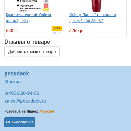
Краситель гелевый Modecor
Шейкер "Бостон" со стаканом
желтый, 100 гр
красный ILSA 2030224
-23 %
660 р.
2 760 р.
860 р.
Отзывы о товаре
Добавить отзыв о товаре
posudaok
Москва
8(495)320-94-52
sales@posudaok.ru
PosudaOk на
Яндекс.
Маркете
Пожаловаться