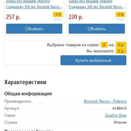
Банка без крышки «Кватро
Банка без крышки «Кватро
Стаджони» 250 мл Bormioli Rocco -
Стаджони» 320 мл Bormioli Rocco -
Fidenza 4148566
Fidenza 4148588
-5 %
-5 %
257
р.
220
р.
270
р.
231
р.
Выбрать
Выбрать
Выбрано товаров из серии:
на:
0
0
р.
Вы экономите:
0
р.
Купить выбранные
Характеристики
Общая информация
Производитель
Bormioli Rocco - Fidenza
Артикул
4148410
Серия
Quattro Stag
Страна
Италия