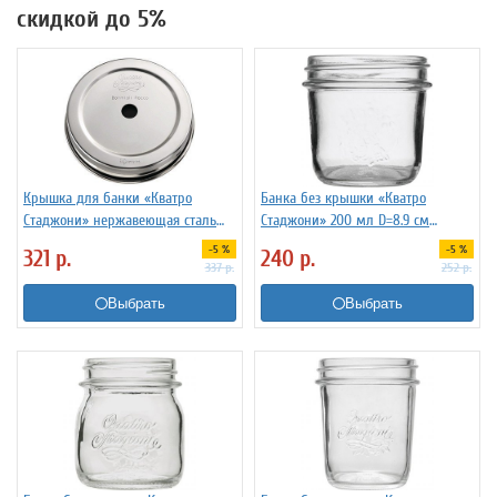
скидкой до 5%
Крышка для банки «Кватро
Банка без крышки «Кватро
Стаджони» нержавеющая сталь
Стаджони» 200 мл D=8.9 см
D=7 см Bormioli Rocco - Fidenza
Bormioli Rocco 4148594
-5 %
-5 %
321
р.
240
р.
4148410
337
р.
252
р.
Выбрать
Выбрать