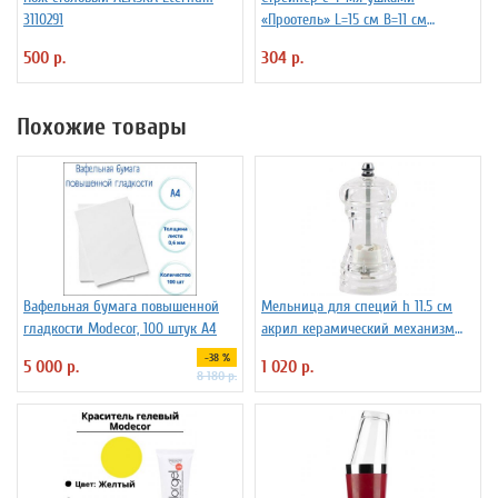
3110291
«Проотель» L=15 см B=11 см
ProHotel 2030517
500 р.
304 р.
Похожие товары
Вафельная бумага повышенной
Мельница для специй h 11.5 см
гладкости Modecor, 100 штук А4
акрил керамический механизм
ILSA 3172260
-38 %
5 000 р.
1 020 р.
8 180 р.