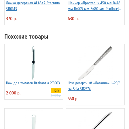
Ложка десертная ALASKA Eternum
Шейкер «Проотель» 450 мл D=78
3110143
мм H=205 мм B=80 мм ProHotel
2030250
370 р.
630 р.
Похожие товары
Нож для томатов Brabantia 251603
Нож десертный «Лозанна» L=20,7
см Sola 3112574
-42 %
2 000 р.
3 489 р.
550 р.