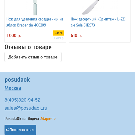
Нож для удаления сердцевины из
Нож десертный «Эрмитаж» L=22,1
яблок Brabantia 400209
см Sola 3112573
-44 %
1 000 р.
610 р.
1 789 р.
Отзывы о товаре
Добавить отзыв о товаре
posudaok
Москва
8(495)320-94-52
sales@posudaok.ru
PosudaOk на
Яндекс.
Маркете
Пожаловаться