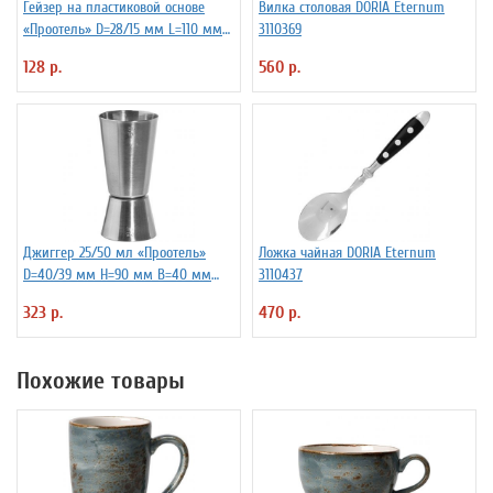
Гейзер на пластиковой основе
Вилка столовая DORIA Eternum
«Проотель» D=28/15 мм L=110 мм
3110369
ProHotel 2010335
128 р.
560 р.
Джиггер 25/50 мл «Проотель»
Ложка чайная DORIA Eternum
D=40/39 мм H=90 мм B=40 мм
3110437
ProHotel 2040116
323 р.
470 р.
Похожие товары