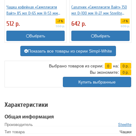
Чашка кофейная «Симплисити
Салатник «Симплисити Вайт» 150
Вайт» 85 мл D=65 мм H=53 мм
мл D=100 мм H=27 мм Steelite
L=85 мм Steelite 3130502
3030170
-7 %
-7 %
512
р.
642
р.
550
р.
690
р.
Выбрать
Выбрать
Показать все товары из серии Simpl-White
Выбрано товаров из серии:
на:
0
0
р.
Вы экономите:
0
р.
Купить выбранные
Характеристики
Общая информация
Производитель
Steelite
Тип товара
Чашки