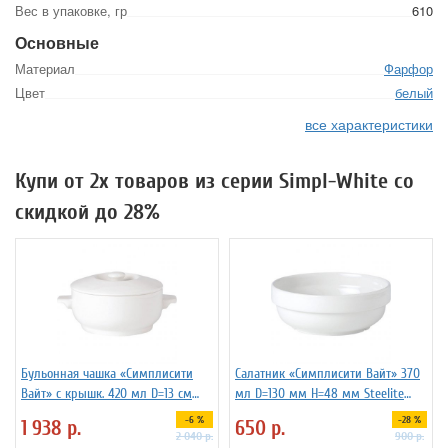
Вес в упаковке, гр
610
Основные
Материал
Фарфор
Цвет
белый
все характеристики
Купи от 2х товаров из серии Simpl-White со
скидкой до 28%
Бульонная чашка «Симплисити
Салатник «Симплисити Вайт» 370
Вайт» с крышк. 420 мл D=13 см
мл D=130 мм H=48 мм Steelite
H=8 см L=17 см Steelite 3120375
3030295
-6 %
-28 %
1 938
р.
650
р.
2 040
р.
900
р.