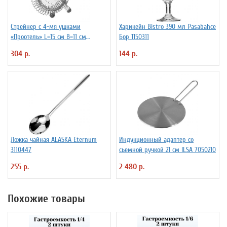
Стрейнер с 4-мя ушками
Харикейн Bistro 390 мл Pasabahce
«Проотель» L=15 см B=11 см
Бор 1150311
ProHotel 2030517
304 р.
144 р.
Ложка чайная ALASKA Eternum
Индукционный адаптер со
3110447
сьемной ручкой 21 см ILSA 7050210
255 р.
2 480 р.
Похожие товары