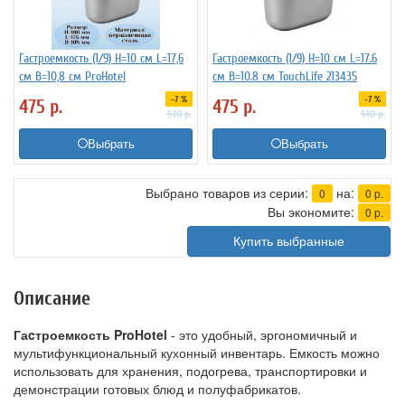
Гастроемкость (1/9) H=10 см L=17,6
Гастроемкость (1/9) H=10 см L=17.6
см B=10,8 см ProHotel
см B=10.8 см TouchLife 213435
-7 %
-7 %
475
р.
475
р.
510
р.
510
р.
Выбрать
Выбрать
Выбрано товаров из серии:
на:
0
0
р.
Вы экономите:
0
р.
Купить выбранные
Описание
Гаcтроемкость ProHotel
- это удобный, эргономичный и
мультифункциональный кухонный инвентарь. Емкость можно
использовать для хранения, подогрева, транспортировки и
демонстрации готовых блюд и полуфабрикатов.