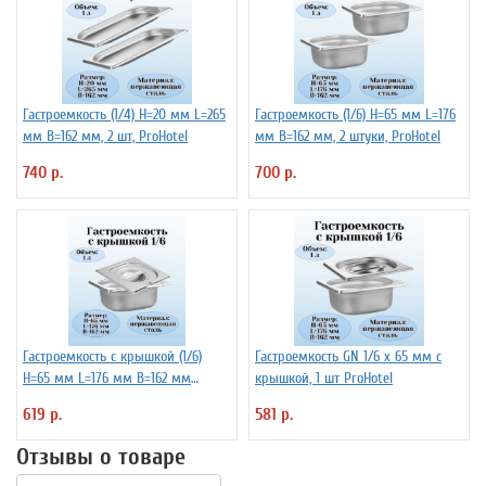
Гастроемкость (1/4) H=20 мм L=265
Гастроемкость (1/6) H=65 мм L=176
мм B=162 мм, 2 шт, ProHotel
мм B=162 мм, 2 штуки, ProHotel
740 р.
700 р.
Гастроемкость с крышкой (1/6)
Гастроемкость GN 1/6 х 65 мм с
H=65 мм L=176 мм B=162 мм
крышкой, 1 шт ProHotel
ProHotel
619 р.
581 р.
Отзывы о товаре