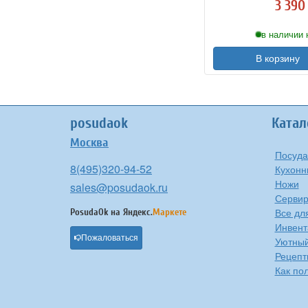
3 390 
в наличии 
В корзину
posudaok
Катал
Москва
Посуда
8(495)320-94-52
Кухонн
Ножи
sales@posudaok.ru
Сервир
Все дл
PosudaOk на
Яндекс.
Маркете
Инвент
Пожаловаться
Уютны
Рецепт
Как по