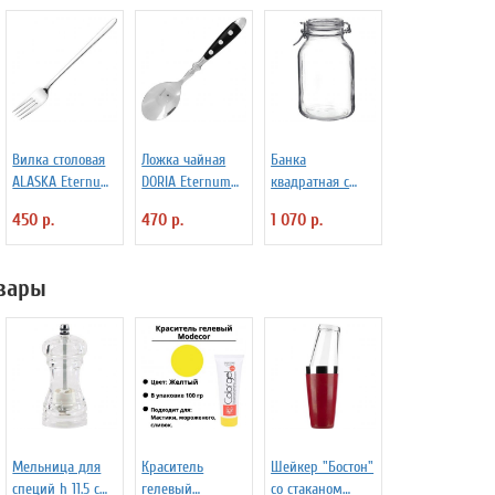
Вилка столовая
Ложка чайная
Банка
ALASKA Eternum
DORIA Eternum
квадратная с
3110392
3110437
крышкой и
450 р.
470 р.
1 070 р.
замком Fido 3 л
Bormioli Rocco
Fidenza 4142228
вары
Мельница для
Краситель
Шейкер "Бостон"
специй h 11.5 см
гелевый
со стаканом