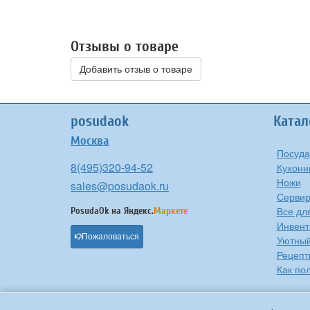
Отзывы о товаре
Добавить отзыв о товаре
posudaok
Катал
Москва
Посуда
8(495)320-94-52
Кухонн
Ножи
sales@posudaok.ru
Сервир
Все дл
PosudaOk на
Яндекс.
Маркете
Инвент
Пожаловаться
Уютны
Рецепт
Как по