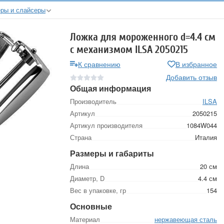
еры и слайсеры
Ложка для мороженного d=4.4 см
с механизмом ILSA 2050215
К сравнению
В избранное
Добавить отзыв
Общая информация
Производитель
ILSA
Артикул
2050215
Артикул производителя
1084W044
Страна
Италия
Размеры и габариты
Длина
20 см
Диаметр, D
4.4 см
Вес в упаковке, гр
154
Основные
Материал
нержавеющая сталь