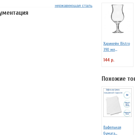
нержавеющая сталь
кументация
Харикейн Bistro
390 мл
Pasabahce Бор
144 р.
1150311
Похожие то
Вафельная
бумага